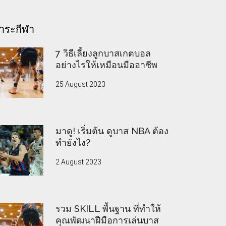
าระกีฬา
7 วิธีเลี้ยงลูกบาสเกตบอล
อย่างไรให้เหมือนมืออาชีพ
25 August 2023
มาดู! เริ่มต้น ดูบาส NBA ต้อง
ทำยังไง?
2 August 2023
รวม SKILL พื้นฐาน ที่ทำให้
คุณพัฒนาฝีมือการเล่นบาส