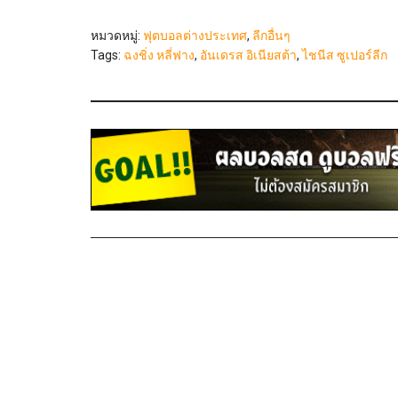
หมวดหมู่:
ฟุตบอลต่างประเทศ
,
ลีกอื่นๆ
Tags:
ฉงชิ่ง หลี่ฟาง
,
อันเดรส อิเนียสต้า
,
ไชนีส ซูเปอร์ลีก