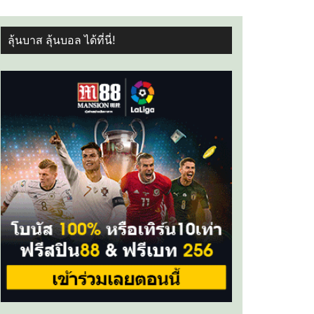
PRIMARY
ลุ้นบาส ลุ้นบอล ได้ที่นี่!
SIDEBAR