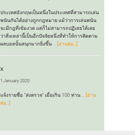
ทำให้
การ
ประเทศอังกฤษเป็นหนึ่งในประเทศที่สามารถเล่น
ดู
พนันกันได้อย่างถูกกฎหมาย แม้ว่าการเล่นพนัน
ถ่ายทอด
จะมีกฎที่เข้มงวด แต่ก็ไม่สามารถปฏิเสธได้เลย
สด
ว่าสิ่งเหล่านี้เป็นอีกปัจจัยหนึ่งที่ทำให้การติดตาม
ฟุตบอล
about
ผลบอลนั้นสนุกมากยิ่งขึ้น …
[อ่านต่อ...]
รู้
อัปเดต
เรื่อง
ผล
ยิ่ง
บอล
x
ขึ้น
4
1 January 2020
ทีม
เต็ง
แจ้งรายชื่อ “ส่งตรวจ” เมื่อเกิน 100 ท่าน …
[อ่าน
แชมป์
about
ต่อ...]
พรีเมียร์
x
ลีก
อังกฤษ