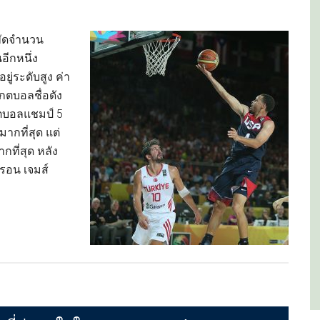
ะพัดจำนวน
ีกหนึ่ง
ยู่ระดับสูง ค่า
กตบอลชื่อดัง
กตบอลแชมป์ 5
มากที่สุด แต่
กที่สุด หลัง
รอน เจมส์
t
บ
กตบอล