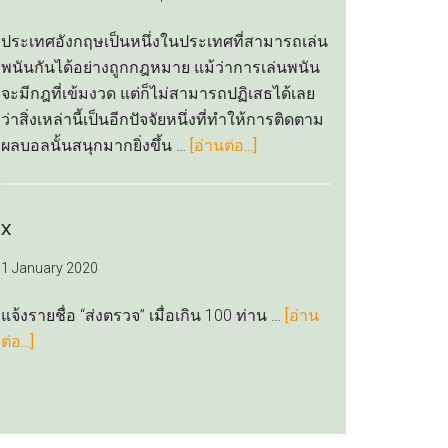
ทำให้
การ
ประเทศอังกฤษเป็นหนึ่งในประเทศที่สามารถเล่น
ดู
พนันกันได้อย่างถูกกฎหมาย แม้ว่าการเล่นพนัน
ถ่ายทอด
จะมีกฎที่เข้มงวด แต่ก็ไม่สามารถปฏิเสธได้เลย
สด
ว่าสิ่งเหล่านี้เป็นอีกปัจจัยหนึ่งที่ทำให้การติดตาม
ฟุตบอล
about
ผลบอลนั้นสนุกมากยิ่งขึ้น …
[อ่านต่อ...]
รู้
อัปเดต
เรื่อง
ผล
ยิ่ง
บอล
x
ขึ้น
4
1 January 2020
ทีม
เต็ง
แจ้งรายชื่อ “ส่งตรวจ” เมื่อเกิน 100 ท่าน …
[อ่าน
แชมป์
about
ต่อ...]
พรีเมียร์
x
ลีก
อังกฤษ