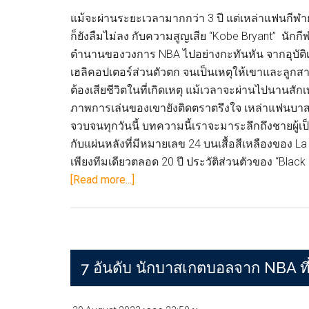
แม้จะผ่านระยะเวลามากกว่า 3 ปี แต่เหล่าแฟนกีฬาย
ก็ยังลืมไม่ลง กับความสูญเสีย “Kobe Bryant” นักกีฬา
ตำนานของวงการ NBA ไปอย่างกะทันหัน จากอุบัติเ
เฮลิคอปเตอร์ส่วนตัวตก จนเป็นเหตุให้เขาและลูกส
ต้องเสียชีวิตในที่เกิดเหตุ แม้เวลาจะผ่านไปนานสักเท
ภาพการเล่นของเขายังติดตราตรึงใจ เหล่าแฟนบ
จวบจนทุกวันนี้ บทความนี้เราจะมาระลึกถึงชายผู้
กับแผ่นหลังที่มีหมายเลข 24 บนเสื้อสีเหลืองของ La
เพียงทีมเดียวตลอด 20 ปี ประวัติส่วนตัวของ “Blac
about
[Read more...]
ระลึก
ถึง
“Kobe
Bryant”
7 อันดับ นักบาสเกตบอลจาก NBA ที่ร
ชาย
ผู้
เกิด