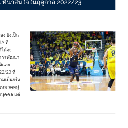
 ที่น่าสนใจในฤดูกาล 2022/23
ง ยังเป็น
 ที่
ี่ได้จะ
อการพัฒนา
ติและ
2/23 ที่
มเป็นจริง
ยหมวดหมู่
ายบุคคล แต่