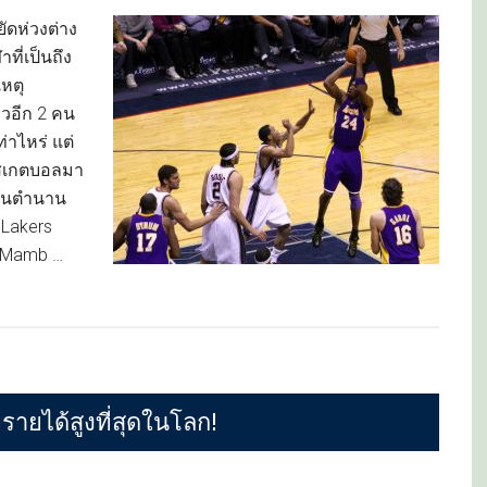
กลีบ
ัดห่วงต่าง
กุหลาบ
ที่เป็นถึง
หตุ
าวอีก 2 คน
่าไหร่ แต่
าสเกตบอลมา
เป็นตำนาน
 Lakers
k Mamb …
ายได้สูงที่สุดในโลก!