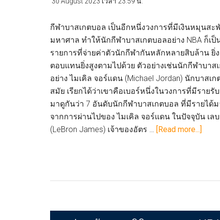
30 August 2023
เวลา
23:59
น.
มา
เพื่อ
กีฬาบาสเกตบอล เป็นอีกหนึ่งวงการที่มีเงินหมุนส
เป็น
มหาศาล ทำให้นักกีฬาบาสเกตบอลอย่าง NBA ก็เป็นอ
ตำนาน
รายการที่จ่ายค่าตัวนักกีฬากันหลักหลายสิบล้าน ยิ่งอ
โดย
ตอบแทนยิ่งสูงตามไปด้วย ตัวอย่างเช่นนักกีฬาบาสเ
แท้จริง
อย่าง ไมเคิล จอร์แดน (Michael Jordan) นักบาสเ
สมัย เรียกได้ว่าเขาคือเบอร์หนึ่งในวงการที่มีรายรับ
มาดูกันว่า 7 อันดับนักกีฬาบาสเกตบอล ที่มีรายได้มา
จากการผ่านไปของ ไมเคิล จอร์แดน ในปัจจุบัน เลบ
abou
(LeBron James) เจ้าของอัตร …
[Read more...]
7
อันดั
นัก
บาสเ
จาก
NBA
ที่