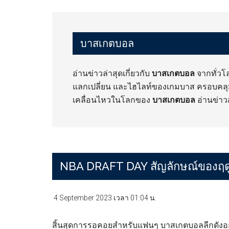
ข่าว
กีฬา
รอบ
บาสเกตบอล
โลก
อ่านข่าวล่าสุดเกี่ยวกับ
บาสเกตบอล
จากทั่วโล
แลกเปลี่ยน และไฮไลท์ของเกมบาส ครอบคล
เคลื่อนไหวในโลกของ
บาสเกตบอล
อ่านข่าว
NBA DRAFT DAY สัญลักษณ์ของฤดู
4 September 2023
เวลา
01:04
น.
สิ้นสุดการรอคอยสำหรับแฟนๆ บาสเกตบอลลีกดังอย่