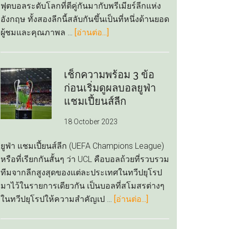
ฟุตบอลระดับโลกที่ตีคู่กันมากับพรีเมียร์ลีกแห่ง
อังกฤษ ทั้งสองลีกนี้สลับกันขึ้นเป็นที่หนึ่งด้านยอด
about
ผู้ชมและคุณภาพล …
[อ่านต่อ...]
ย้อน
รอย
ผล
เช็กความพร้อม 3 ข้อ
บอล
ก่อนเริ่มดูผลบอลยูฟ่า
ทีม
แชมเปี้ยนส์ลีก
ไหน
18 October 2023
บ้าง
ที่
ยูฟ่า แชมเปี้ยนส์ลีก (UEFA Champions League)
เคย
หรือที่เรียกกันสั้นๆ ว่า UCL คือบอลถ้วยที่รวบรวม
คว้า
ทีมจากลีกสูงสุดของแต่ละประเทศในทวีปยุโรป
แชมป์
มาไว้ในรายการเดียวกัน เป็นบอลที่สโมสรต่างๆ
ลา
about
ในทวีปยุโรปให้ความสำคัญเป …
[อ่านต่อ...]
ลีกา
เช็ก
สเปน
ความ