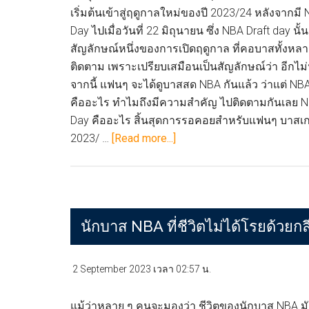
เริ่มต้นเข้าสู่ฤดูกาลใหม่ของปี 2023/24 หลังจากมี 
Day ไปเมื่อวันที่ 22 มิถุนายน ซึ่ง NBA Draft day นั้น
สัญลักษณ์หนึ่งของการเปิดฤดูกาล ที่คอบาสทั้งหลา
ติดตาม เพราะเปรียบเสมือนเป็นสัญลักษณ์ว่า อีกไม
จากนี้ แฟนๆ จะได้ดูบาสสด NBA กันแล้ว ว่าแต่ NBA
คืออะไร ทำไมถึงมีความสำคัญ ไปติดตามกันเลย N
Day คืออะไร สิ้นสุดการรอคอยสำหรับแฟนๆ บาสเกตบอ
about
2023/ …
[Read more...]
NBA
Draft
Day
สัญลักษณ์
นักบาส NBA ที่ชีวิตไม่ได้โรยด้วยก
ของ
ฤดูกาล
ใหม่
2 September 2023
เวลา
02:57
น.
ก่อน
เข้า
แม้ว่าหลาย ๆ คนจะมองว่า ชีวิตของนักบาส NBA มั