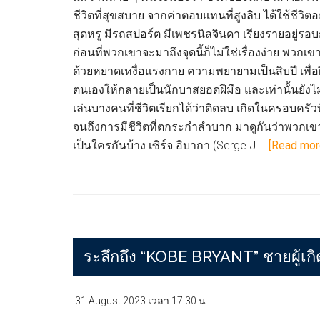
ฤดูกาล
ชีวิตที่สุขสบาย จากค่าตอบแทนที่สูงลิบ ได้ใช้ชีวิตอ
ดู
สุดหรู มีรถสปอร์ต มีเพชรนิลจินดา เรียงรายอยู่รอบ
บา
ก่อนที่พวกเขาจะมาถึงจุดนี้ก็ไม่ใช่เรื่องง่าย พวก
สสด
ด้วยหยาดเหงื่อแรงกาย ความพยายามเป็นสิบปี เพื่อ
NBA
ตนเองให้กลายเป็นนักบาสยอดฝีมือ และเท่านั้นยังไม่พ
เล่นบางคนที่ชีวิตเรียกได้ว่าติดลบ เกิดในครอบครัว
จนถึงการมีชีวิตที่ตกระกำลำบาก มาดูกันว่าพวกเขา
เป็นใครกันบ้าง เซิร์จ อิบากา (Serge J …
[Read more
ระลึกถึง “KOBE BRYANT” ชายผู้เก
31 August 2023
เวลา
17:30
น.