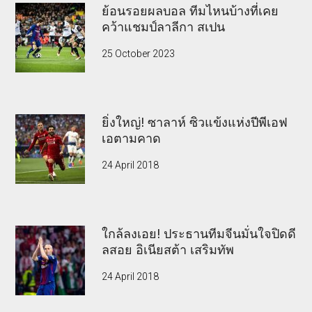
ย้อนรอยผลบอล ทีมไหนบ้างที่เคย
คว้าแชมป์ลาลีกา สเปน
25 October 2023
ยิ่งใหญ่! ซาลาห์ ซิวแข้งแห่งปีพีเอฟ
เอตามคาด
24 April 2018
ใกล้ลงเอย! ประธานทีมจีนมั่นใจปิดดี
ลสอย อิเนียสต้า เสริมทัพ
24 April 2018