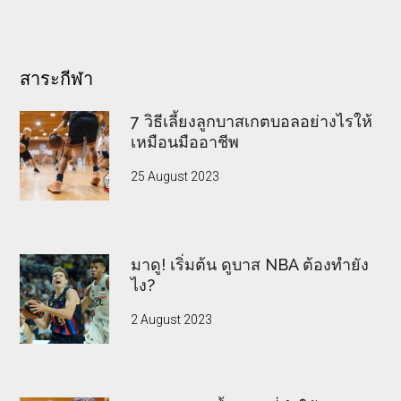
สาระกีฬา
7 วิธีเลี้ยงลูกบาสเกตบอลอย่างไรให้
เหมือนมืออาชีพ
25 August 2023
มาดู! เริ่มต้น ดูบาส NBA ต้องทำยัง
ไง?
2 August 2023