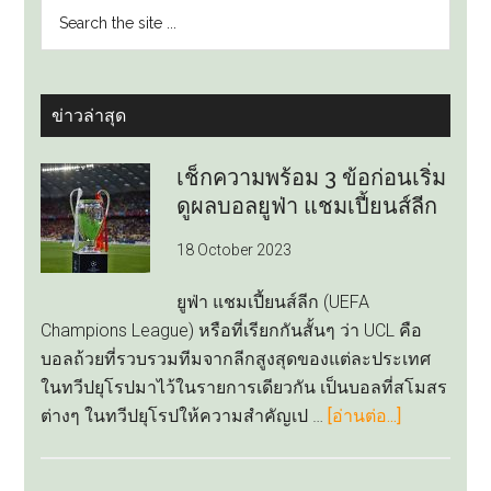
Search
the
site
...
ข่าวล่าสุด
เช็กความพร้อม 3 ข้อก่อนเริ่ม
ดูผลบอลยูฟ่า แชมเปี้ยนส์ลีก
18 October 2023
ยูฟ่า แชมเปี้ยนส์ลีก (UEFA
Champions League) หรือที่เรียกกันสั้นๆ ว่า UCL คือ
บอลถ้วยที่รวบรวมทีมจากลีกสูงสุดของแต่ละประเทศ
ในทวีปยุโรปมาไว้ในรายการเดียวกัน เป็นบอลที่สโมสร
about
ต่างๆ ในทวีปยุโรปให้ความสำคัญเป …
[อ่านต่อ...]
เช็ก
ความ