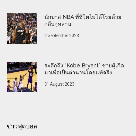
UCL
รอ
นักบาส NBA ที่ชีวิตไม่ได้โรยด้วย
บร
กลีบกุหลาบ
องฯ
2 September 2023
ระลึกถึง “Kobe Bryant” ชายผู้เกิด
มาเพื่อเป็นตำนานโดยแท้จริง
31 August 2023
ข่าวฟุตบอล