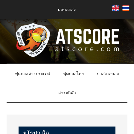
Skip
Skip
Skip
Skip
ผลบอลสด
to
to
to
to
main
secondary
primary
footer
content
menu
sidebar
AtScore
ข่าว
บอล,
ฟุตบอลต่างประเทศ
ฟุตบอลไทย
บาสเกตบอล
ข่าว
บาส,
สาระกีฬา
ข่าว
กีฬา
รอบ
โลก
ยูโรปา ลีก