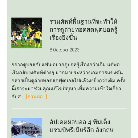
เช็ก
ลีกา
ความ
สเปน
พร้อม
รวมศัพท์พื้นฐานที่จะทำให้
3
การดูถ่ายทอดสดฟุตบอลรู้
ข้อ
เรื่องยิ่งขึ้น
ก่อน
8 October 2023
เริ่ม
ดู
อยากดูบอลกับแฟน อยากดูบอลรู้เรื่องกว่าเดิม แต่พอ
ผล
เริ่มกลับงงศัพท์ต่างๆ มากมายระหว่างเกมการแข่งขัน
บอล
กลายเป็นดูถ่ายทอดสดฟุตบอลไปแล้วงงยิ่งกว่าเดิม ครั้ง
ยู
นี้เราจะมาช่วยคุณแก้ไขปัญหา เพิ่มความเข้าใจเกี่ยว
ฟ่า
about
กับศ …
[อ่านต่อ...]
แชมเปี้ยน
รวม
ส์
ศัพท์
ลีก
พื้น
อัปเดตผลบอล 4 ทีมเต็ง
ฐาน
แชมป์พรีเมียร์ลีก อังกฤษ
ที่