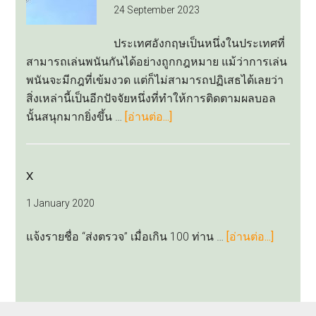
24 September 2023
จะ
ทำให้
ประเทศอังกฤษเป็นหนึ่งในประเทศที่
การ
สามารถเล่นพนันกันได้อย่างถูกกฎหมาย แม้ว่าการเล่น
ดู
พนันจะมีกฎที่เข้มงวด แต่ก็ไม่สามารถปฏิเสธได้เลยว่า
ถ่ายทอด
สิ่งเหล่านี้เป็นอีกปัจจัยหนึ่งที่ทำให้การติดตามผลบอล
สด
about
นั้นสนุกมากยิ่งขึ้น …
[อ่านต่อ...]
ฟุตบอล
อัปเดต
รู้
ผล
เรื่อง
บอล
x
ยิ่ง
4
ขึ้น
1 January 2020
ทีม
เต็ง
about
แจ้งรายชื่อ “ส่งตรวจ” เมื่อเกิน 100 ท่าน …
[อ่านต่อ...]
แชมป์
x
พรีเมียร์
ลีก
อังกฤษ