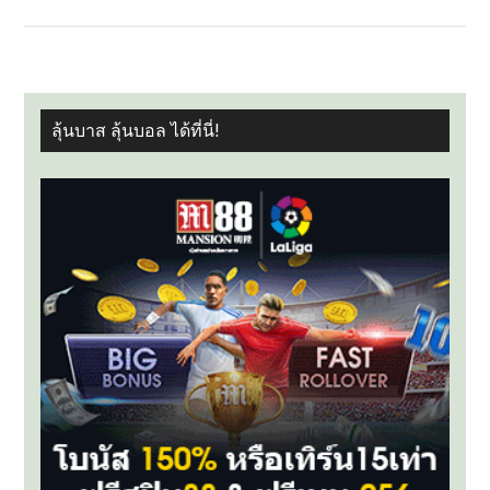
กู้
ศรัทธา!
มิค
กี้
PRIMARY
ควง
ลุ้นบาส ลุ้นบอล ได้ที่นี่!
SIDEBAR
แรม
ซี่
ย์
ยิง
ปืน
บุก
อัด
มิ
ลาน
2-
0
ยูโร