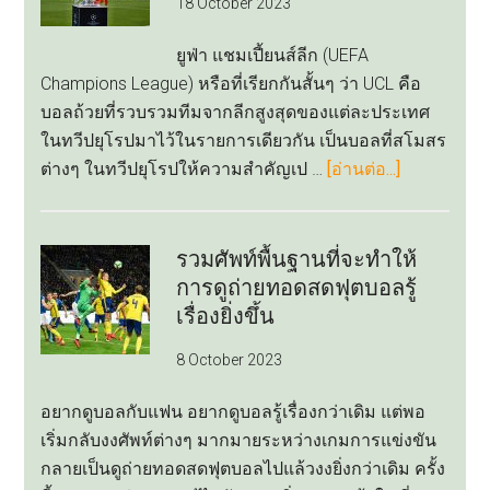
18 October 2023
ไหน
บ้าง
ยูฟ่า แชมเปี้ยนส์ลีก (UEFA
ที่
Champions League) หรือที่เรียกกันสั้นๆ ว่า UCL คือ
เคย
บอลถ้วยที่รวบรวมทีมจากลีกสูงสุดของแต่ละประเทศ
คว้า
ในทวีปยุโรปมาไว้ในรายการเดียวกัน เป็นบอลที่สโมสร
แชมป์
about
ต่างๆ ในทวีปยุโรปให้ความสำคัญเป …
[อ่านต่อ...]
ลา
เช็ก
ลีกา
ความ
สเปน
พร้อม
รวมศัพท์พื้นฐานที่จะทำให้
3
การดูถ่ายทอดสดฟุตบอลรู้
ข้อ
เรื่องยิ่งขึ้น
ก่อน
8 October 2023
เริ่ม
ดู
อยากดูบอลกับแฟน อยากดูบอลรู้เรื่องกว่าเดิม แต่พอ
ผล
เริ่มกลับงงศัพท์ต่างๆ มากมายระหว่างเกมการแข่งขัน
บอล
กลายเป็นดูถ่ายทอดสดฟุตบอลไปแล้วงงยิ่งกว่าเดิม ครั้ง
ยู