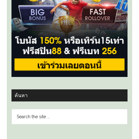
ทุก
ทีม
ยัน
เล่น
รอบ
12
ทีม
เพื่อ
ตั๋ว
บอล
โลก!
ค้นหา
Search
the
site
...