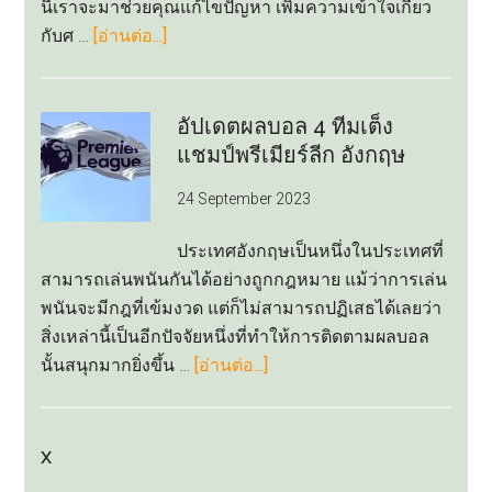
นี้เราจะมาช่วยคุณแก้ไขปัญหา เพิ่มความเข้าใจเกี่ยว
ฟ่า
about
กับศ …
[อ่านต่อ...]
แชมเปี้ยน
รวม
ส์
ศัพท์
ลีก
พื้น
อัปเดตผลบอล 4 ทีมเต็ง
ฐาน
แชมป์พรีเมียร์ลีก อังกฤษ
ที่
24 September 2023
จะ
ทำให้
ประเทศอังกฤษเป็นหนึ่งในประเทศที่
การ
สามารถเล่นพนันกันได้อย่างถูกกฎหมาย แม้ว่าการเล่น
ดู
พนันจะมีกฎที่เข้มงวด แต่ก็ไม่สามารถปฏิเสธได้เลยว่า
ถ่ายทอด
สิ่งเหล่านี้เป็นอีกปัจจัยหนึ่งที่ทำให้การติดตามผลบอล
สด
about
นั้นสนุกมากยิ่งขึ้น …
[อ่านต่อ...]
ฟุตบอล
อัปเดต
รู้
ผล
เรื่อง
บอล
x
ยิ่ง
4
ขึ้น