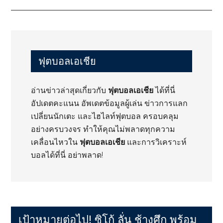
กีฬา
รอบ
โลก
ฟุตบอลเอเชีย
อ่านข่าวล่าสุดเกี่ยวกับ
ฟุตบอลเอเชีย
ได้ที่นี่
อัปเดตคะแนน อัพเดตข้อมูลผู้เล่น ข่าวการแลก
เปลี่ยนนักเตะ และไฮไลท์ฟุตบอล ครอบคลุม
อย่างครบวงจร ทำให้คุณไม่พลาดทุกความ
เคลื่อนไหวใน
ฟุตบอลเอเชีย
และการวิเคราะห์
บอลได้ที่นี่ อย่าพลาด!
เป้าหมายต่อไป! ซิโก้ ลั่น ช้างศึก พร้อม