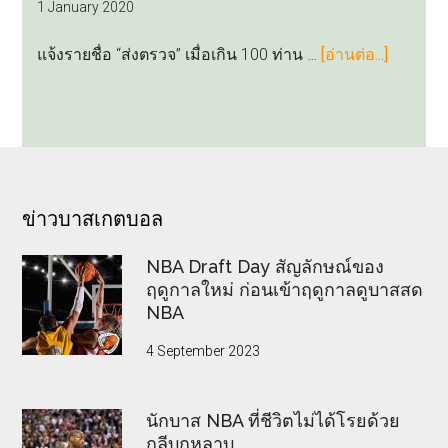
1 January 2020
ทีม
เต็ง
about
แจ้งรายชื่อ “ส่งตรวจ” เมื่อเกิน 100 ท่าน …
[อ่านต่อ...]
แชมป์
x
พรีเมียร์
ลีก
อังกฤษ
FOOTER
ข่าวบาสเกตบอล
NBA Draft Day สัญลักษณ์ของ
ฤดูกาลใหม่ ก่อนเข้าฤดูกาลดูบาสสด
NBA
4 September 2023
นักบาส NBA ที่ชีวิตไม่ได้โรยด้วย
กลีบกุหลาบ