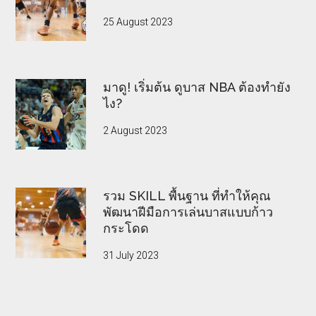
25 August 2023
มาดู! เริ่มต้น ดูบาส NBA ต้องทำยัง
ไง?
2 August 2023
รวม SKILL พื้นฐาน ที่ทำให้คุณ
พัฒนาฝีมือการเล่นบาสแบบก้าว
กระโดด
31 July 2023