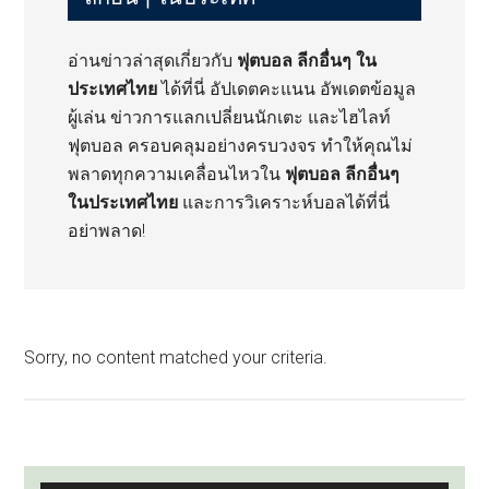
อ่านข่าวล่าสุดเกี่ยวกับ
ฟุตบอล ลีกอื่นๆ ใน
ประเทศไทย
ได้ที่นี่ อัปเดตคะแนน อัพเดตข้อมูล
ผู้เล่น ข่าวการแลกเปลี่ยนนักเตะ และไฮไลท์
ฟุตบอล ครอบคลุมอย่างครบวงจร ทำให้คุณไม่
พลาดทุกความเคลื่อนไหวใน
ฟุตบอล ลีกอื่นๆ
ในประเทศไทย
และการวิเคราะห์บอลได้ที่นี่
อย่าพลาด!
Sorry, no content matched your criteria.