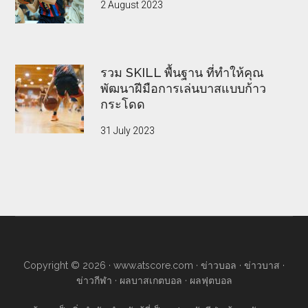
2 August 2023
รวม SKILL พื้นฐาน ที่ทำให้คุณ
พัฒนาฝีมือการเล่นบาสแบบก้าว
กระโดด
31 July 2023
Copyright © 2026 ·
www.atscore.com
·
ข่าวบอล
·
ข่าวบาส
·
ข่าวกีฬา
·
ผลบาสเกตบอล
·
ผลฟุตบอล