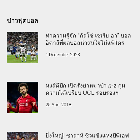
ข่าวฟุตบอล
ทำความรู้จัก “กัลโช่ เซเรีย อา” บอล
อิตาลีที่ผลบอลน่าสนใจไม่แพ้ใคร
1 December 2023
หงส์ตีปีก เปิดรังยำหมาป่า 5-2 กุม
ความได้เปรียบ UCL รอบรองฯ
25 April 2018
ยิ่งใหญ่! ซาลาห์ ซิวแข้งแห่งปีพีเอฟ