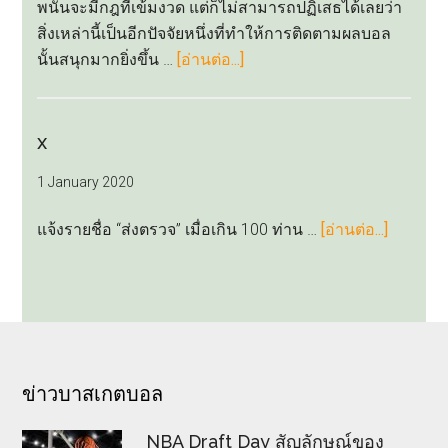
พนันจะมีกฎที่เข้มงวด แต่ก็ไม่สามารถปฏิเสธได้เลยว่า
ถ่ายทอด
สิ่งเหล่านี้เป็นอีกปัจจัยหนึ่งที่ทำให้การติดตามผลบอล
สด
about
นั้นสนุกมากยิ่งขึ้น …
[อ่านต่อ...]
ฟุตบอล
อัปเดต
รู้
ผล
เรื่อง
บอล
x
ยิ่ง
4
ขึ้น
1 January 2020
ทีม
เต็ง
about
แจ้งรายชื่อ “ส่งตรวจ” เมื่อเกิน 100 ท่าน …
[อ่านต่อ...]
แชมป์
x
พรีเมียร์
ลีก
อังกฤษ
FOOTER
ข่าวบาสเกตบอล
NBA Draft Day สัญลักษณ์ของ