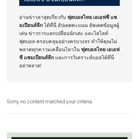
อ่านข่าวล่าสุดเกี่ยวกับ
ฟุตบอลไทย เอเอฟซี แช
มเปียนส์ลีก
ได้ที่นี่ อัปเดตคะแนน อัพเดตข้อมูลผู้
เล่น ข่าวการแลกเปลี่ยนนักเตะ และไฮไลท์
ฟุตบอล ครอบคลุมอย่างครบวงจร ทำให้คุณไม่
พลาดทุกความเคลื่อนไหวใน
ฟุตบอลไทย เอเอฟ
ซี แชมเปียนส์ลีก
และการวิเคราะห์บอลได้ที่นี่
อย่าพลาด!
Sorry, no content matched your criteria.