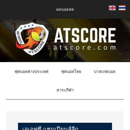
Skip
Skip
Skip
Skip
ผลบอลสด
to
to
to
to
main
secondary
primary
footer
content
menu
sidebar
AtScore
ข่าว
บอล,
ฟุตบอลต่างประเทศ
ฟุตบอลไทย
บาสเกตบอล
ข่าว
บาส,
สาระกีฬา
ข่าว
กีฬา
รอบ
โลก
เอเอฟซี แชมเปียนส์ลีก