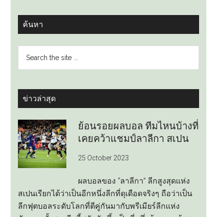
ค้นหา
Search
the
site
...
ข่าวล่าสุด
ย้อนรอยผลบอล ทีมไหนบ้างที่
เคยคว้าแชมป์ลาลีกา สเปน
25 October 2023
ผลบอลของ “ลาลีกา” ลีกสูงสุดแห่ง
สเปนเรียกได้ว่าเป็นอีกหนึ่งลีกที่ดุเดือดจริงๆ ถือว่าเป็น
ลีกฟุตบอลระดับโลกที่ตีคู่กันมากับพรีเมียร์ลีกแห่ง