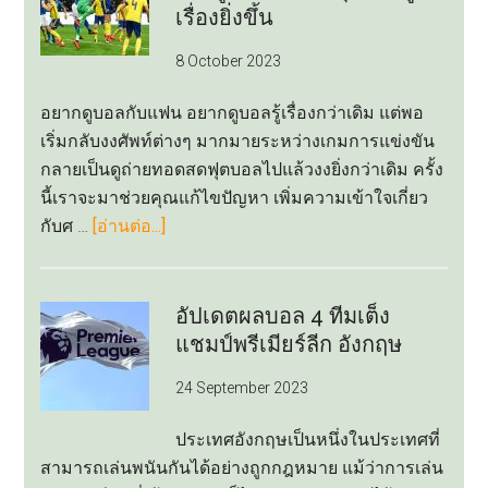
ข้อ
เรื่องยิ่งขึ้น
ก่อน
8 October 2023
เริ่ม
ดู
อยากดูบอลกับแฟน อยากดูบอลรู้เรื่องกว่าเดิม แต่พอ
ผล
เริ่มกลับงงศัพท์ต่างๆ มากมายระหว่างเกมการแข่งขัน
บอล
กลายเป็นดูถ่ายทอดสดฟุตบอลไปแล้วงงยิ่งกว่าเดิม ครั้ง
ยู
นี้เราจะมาช่วยคุณแก้ไขปัญหา เพิ่มความเข้าใจเกี่ยว
ฟ่า
about
กับศ …
[อ่านต่อ...]
แชมเปี้ยน
รวม
ส์
ศัพท์
ลีก
พื้น
อัปเดตผลบอล 4 ทีมเต็ง
ฐาน
แชมป์พรีเมียร์ลีก อังกฤษ
ที่
24 September 2023
จะ
ทำให้
ประเทศอังกฤษเป็นหนึ่งในประเทศที่
การ
สามารถเล่นพนันกันได้อย่างถูกกฎหมาย แม้ว่าการเล่น
ดู