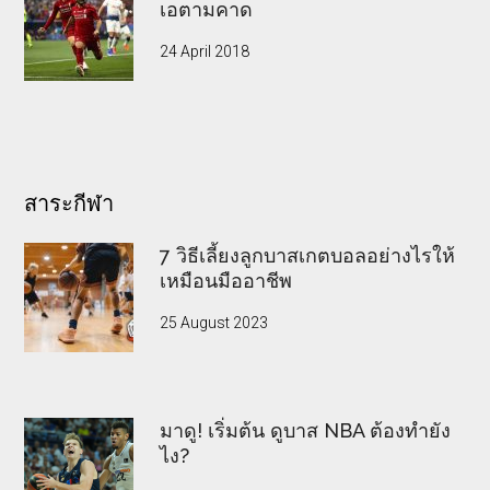
เอตามคาด
24 April 2018
สาระกีฬา
7 วิธีเลี้ยงลูกบาสเกตบอลอย่างไรให้
เหมือนมืออาชีพ
25 August 2023
มาดู! เริ่มต้น ดูบาส NBA ต้องทำยัง
ไง?