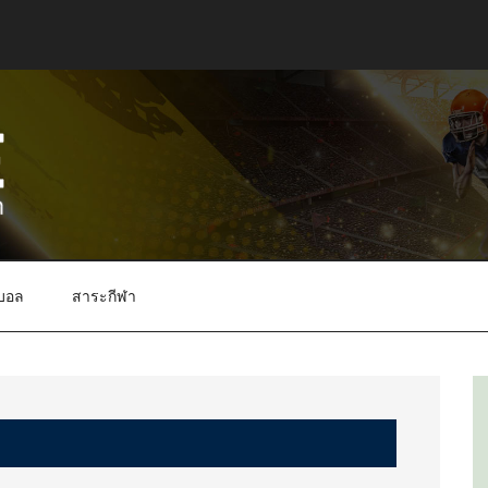
บอล
สาระกีฬา