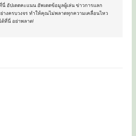
ที่นี่ อัปเดตคะแนน อัพเดตข้อมูลผู้เล่น ข่าวการแลก
อย่างครบวงจร ทำให้คุณไม่พลาดทุกความเคลื่อนไหว
ที่นี่ อย่าพลาด!