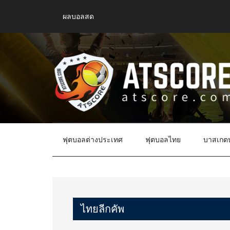
Skip
Skip
Skip
Skip
ผลบอลสด
to
to
to
to
main
secondary
primary
footer
content
menu
sidebar
AtScore
ข่าว
บอล,
ฟุตบอลต่างประเทศ
ฟุตบอลไทย
บาสเกต
ข่าว
บาส,
ข่าว
กีฬา
รอบ
ไทยลีกคัพ
โลก