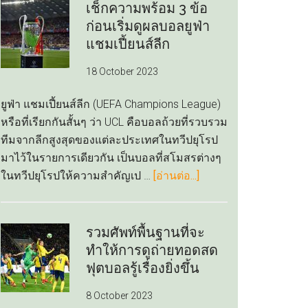
ผล
เช็กความพร้อม 3 ข้อ
บอล
ก่อนเริ่มดูผลบอลยูฟ่า
ทีม
แชมเปี้ยนส์ลีก
ไหน
18 October 2023
บ้าง
ที่
ยูฟ่า แชมเปี้ยนส์ลีก (UEFA Champions League)
เคย
หรือที่เรียกกันสั้นๆ ว่า UCL คือบอลถ้วยที่รวบรวม
คว้า
ทีมจากลีกสูงสุดของแต่ละประเทศในทวีปยุโรป
แชมป์
มาไว้ในรายการเดียวกัน เป็นบอลที่สโมสรต่างๆ
ลา
about
ในทวีปยุโรปให้ความสำคัญเป …
[อ่านต่อ...]
ลีกา
เช็ก
สเปน
ความ
พร้อม
รวมศัพท์พื้นฐานที่จะ
3
ทำให้การดูถ่ายทอดสด
ข้อ
ฟุตบอลรู้เรื่องยิ่งขึ้น
ก่อน
8 October 2023
เริ่ม