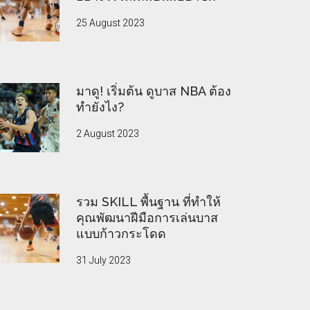
25 August 2023
มาดู! เริ่มต้น ดูบาส NBA ต้อง
ทำยังไง?
2 August 2023
รวม SKILL พื้นฐาน ที่ทำให้
คุณพัฒนาฝีมือการเล่นบาส
แบบก้าวกระโดด
31 July 2023