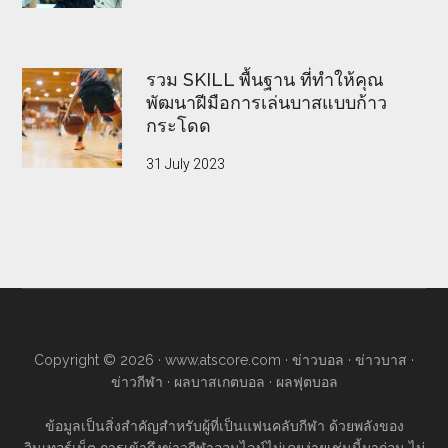
รวม SKILL พื้นฐาน ที่ทำให้คุณ
พัฒนาฝีมือการเล่นบาสแบบก้าว
กระโดด
31 July 2023
Copyright © 2026 ·
www.atscore.com
·
ข่าวบอล
·
ข่าวบาส
·
ข่าวกีฬา
·
ผลบาสเกตบอล
·
ผลฟุตบอล
ข้อมูลเป็นสิ่งสำคัญสำหรับผู้ที่เป็นแฟนคลับกีฬา ด้วยพลังของ
อินเทอร์เน็ต การเข้าถึงข่าวกีฬาออนไลน์ไม่เคยง่ายเช่นนี้มาก่อน ไม่