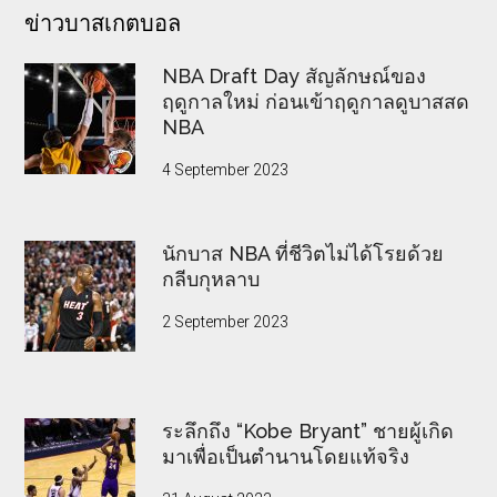
FOOTER
ข่าวบาสเกตบอล
NBA Draft Day สัญลักษณ์ของ
ฤดูกาลใหม่ ก่อนเข้าฤดูกาลดูบาสสด
NBA
4 September 2023
นักบาส NBA ที่ชีวิตไม่ได้โรยด้วย
กลีบกุหลาบ
2 September 2023
ระลึกถึง “Kobe Bryant” ชายผู้เกิด
มาเพื่อเป็นตำนานโดยแท้จริง