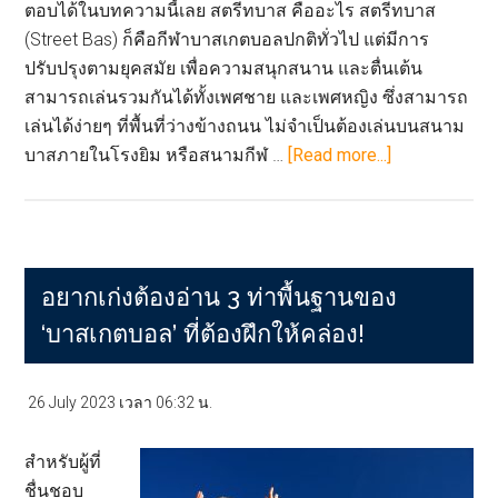
ตอบได้ในบทความนี้เลย สตรีทบาส คืออะไร สตรีทบาส
(Street Bas) ก็คือกีฬาบาสเกตบอลปกติทั่วไป แต่มีการ
ปรับปรุงตามยุคสมัย เพื่อความสนุกสนาน และตื่นเต้น
สามารถเล่นรวมกันได้ทั้งเพศชาย และเพศหญิง ซึ่งสามารถ
เล่นได้ง่ายๆ ที่พื้นที่ว่างข้างถนน ไม่จำเป็นต้องเล่นบนสนาม
about
บาสภายในโรงยิม หรือสนามกีฬ …
[Read more...]
สตรี
ทบาส
บาสเกตบอล
อีก
อยากเก่งต้องอ่าน 3 ท่าพื้นฐานของ
รูป
แบบ
‘บาสเกตบอล’ ที่ต้องฝึกให้คล่อง!
สำหรับ
คน
26 July 2023
เวลา
06:32
น.
คูลๆ
สำหรับผู้ที่
ชื่นชอบ