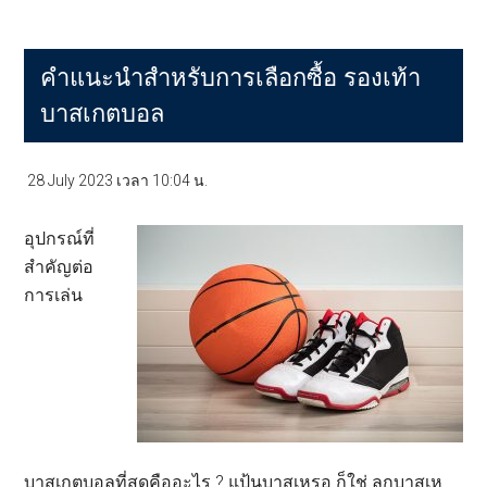
พื้น
ฐาน
คำแนะนำสำหรับการเลือกซื้อ รองเท้า
ที่
ทำให
บาสเกตบอล
คุณ
พัฒ
28 July 2023
เวลา
10:04
น.
ฝีมือ
การ
อุปกรณ์ที่
เล่น
สำคัญต่อ
บา
การเล่น
ส
แบบ
ก้าว
กระ
บาสเกตบอลที่สุดคืออะไร ? แป้นบาสเหรอ ก็ใช่ ลูกบาสเห