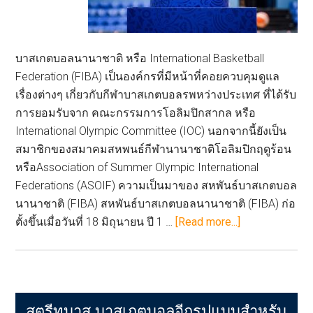
บาสเกตบอลนานาชาติ หรือ International Basketball
Federation (FIBA) เป็นองค์กรที่มีหน้าที่คอยควบคุมดูแล
เรื่องต่างๆ เกี่ยวกับกีฬาบาสเกตบอลรพหว่างประเทศ ที่ได้รับ
การยอมรับจาก คณะกรรมการโอลิมปิกสากล หรือ
International Olympic Committee (IOC) นอกจากนี้ยังเป็น
สมาชิกของสมาคมสหพนธ์กีฬานานาชาติโอลิมปิกฤดูร้อน
หรือAssociation of Summer Olympic International
Federations (ASOIF) ความเป็นมาของ สหพันธ์บาสเกตบอล
นานาชาติ (FIBA) สหพันธ์บาสเกตบอลนานาชาติ (FIBA) ก่อ
about
ตั้งขึ้นเมื่อวันที่ 18 มิถุนายน ปี 1 …
[Read more...]
ทำความ
รู้จัก
สหพันธ์
บาสเกตบอล
สตรีทบาส บาสเกตบอลอีกรูปแบบสำหรับ
นานาชาติ