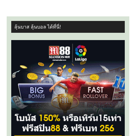
เก่ง
ต้อง
อ่าน
PRIMARY
3
ลุ้นบาส ลุ้นบอล ได้ที่นี่!
SIDEBAR
ท่า
พื้น
ฐาน
ของ
‘บาสเกตบอ
ที่
ต้อง
ฝึก
ให้
คล่อง!