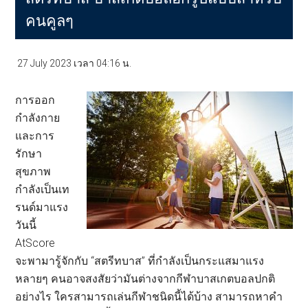
หรือ
คนคูลๆ
FIBA
27 July 2023
เวลา
04:16
น.
การออก
กำลังกาย
และการ
รักษา
สุขภาพ
กำลังเป็นเท
รนด์มาแรง
วันนี้
AtScore
จะพามารู้จักกับ “สตรีทบาส” ที่กำลังเป็นกระแสมาแรง
หลายๆ คนอาจสงสัยว่ามันต่างจากกีฬาบาสเกตบอลปกติ
อย่างไร ใครสามารถเล่นกีฬาชนิดนี้ได้บ้าง สามารถหาคำ