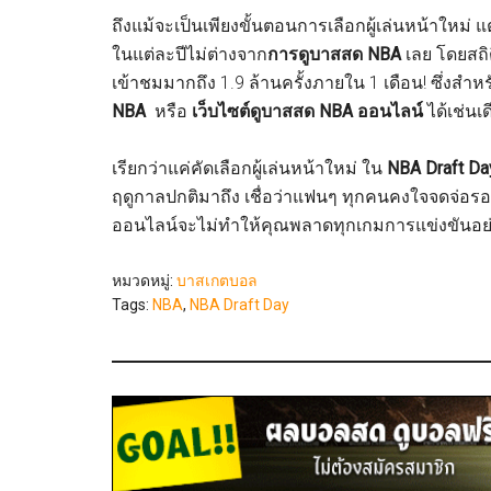
ถึงแม้จะเป็นเพียงขั้นตอนการเลือกผู้เล่นหน้าใหม่ 
ในแต่ละปีไม่ต่างจาก
การดูบาสสด NBA
เลย โดยสถิต
เข้าชมมากถึง 1.9 ล้านครั้งภายใน 1 เดือน! ซึ่งสำห
NBA
หรือ
เว็บไซต์ดูบาสสด NBA ออนไลน์
ได้เช่นเด
เรียกว่าแค่คัดเลือกผู้เล่นหน้าใหม่ ใน
NBA Draft Da
ฤดูกาลปกติมาถึง เชื่อว่าแฟนๆ ทุกคนคงใจจดจ่อ
ออนไลน์จะไม่ทำให้คุณพลาดทุกเกมการแข่งขันอย
หมวดหมู่:
บาสเกตบอล
Tags:
NBA
,
NBA Draft Day