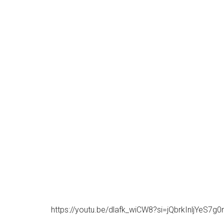
https://youtu.be/dlafk_wiCW8?si=jQbrkInljYeS7g0