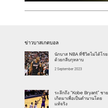
FOOTER
ข่าวบาสเกตบอล
นักบาส NBA ที่ชีวิตไม่ได้โรย
ด้วยกลีบกุหลาบ
2 September 2023
ระลึกถึง “Kobe Bryant” ชายผ
เกิดมาเพื่อเป็นตำนานโดย
แท้จริง