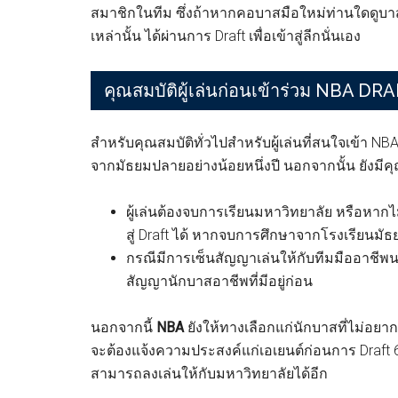
สมาชิกในทีม ซึ่งถ้าหากคอบาสมือใหม่ท่านใดดูบาสสด
เหล่านั้น ได้ผ่านการ Draft เพื่อเข้าสู่ลีกนั่นเอง
คุณสมบัติผู้เล่นก่อนเข้าร่วม NBA DR
สำหรับคุณสมบัติทั่วไปสำหรับผู้เล่นที่สนใจเข้า NB
จากมัธยมปลายอย่างน้อยหนึ่งปี นอกจากนั้น ยังมีคุณส
ผู้เล่นต้องจบการเรียนมหาวิทยาลัย หรือหากไ
สู่ Draft ได้ หากจบการศึกษาจากโรงเรียนมั
กรณีมีการเซ็นสัญญาเล่นให้กับทีมมืออาชีพน
สัญญานักบาสอาชีพที่มีอยู่ก่อน
นอกจากนี้
NBA
ยังให้ทางเลือกแก่นักบาสที่ไม่อย
จะต้องแจ้งความประสงค์แก่เอเยนต์ก่อนการ Draft 60
สามารถลงเล่นให้กับมหาวิทยาลัยได้อีก