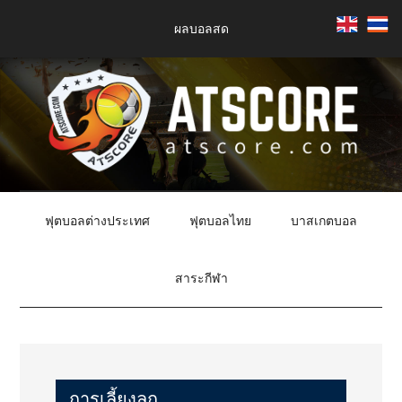
Skip
Skip
Skip
Skip
ผลบอลสด
to
to
to
to
main
secondary
primary
footer
content
menu
sidebar
AtScore
ข่าว
บอล,
ฟุตบอลต่างประเทศ
ฟุตบอลไทย
บาสเกตบอล
ข่าว
บาส,
สาระกีฬา
ข่าว
กีฬา
รอบ
โลก
การเลี้ยงลูก