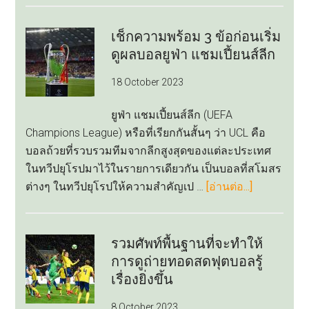
รอย
ผล
เช็กความพร้อม 3 ข้อก่อนเริ่ม
บอล
ดูผลบอลยูฟ่า แชมเปี้ยนส์ลีก
ทีม
18 October 2023
ไหน
บ้าง
ยูฟ่า แชมเปี้ยนส์ลีก (UEFA
ที่
Champions League) หรือที่เรียกกันสั้นๆ ว่า UCL คือ
เคย
บอลถ้วยที่รวบรวมทีมจากลีกสูงสุดของแต่ละประเทศ
คว้า
ในทวีปยุโรปมาไว้ในรายการเดียวกัน เป็นบอลที่สโมสร
แชมป์
about
ต่างๆ ในทวีปยุโรปให้ความสำคัญเป …
[อ่านต่อ...]
ลา
เช็ก
ลีกา
ความ
สเปน
พร้อม
รวมศัพท์พื้นฐานที่จะทำให้
3
การดูถ่ายทอดสดฟุตบอลรู้
ข้อ
เรื่องยิ่งขึ้น
ก่อน
8 October 2023