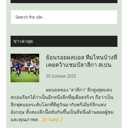
Search
the
site
...
ข่าวล่าสุด
ย้อนรอยผลบอล ทีมไหนบ้างที่
เคยคว้าแชมป์ลาลีกา สเปน
25 October 2023
ผลบอลของ “ลาลีกา” ลีกสูงสุดแห่ง
สเปนเรียกได้ว่าเป็นอีกหนึ่งลีกที่ดุเดือดจริงๆ ถือว่าเป็น
ลีกฟุตบอลระดับโลกที่ตีคู่กันมากับพรีเมียร์ลีกแห่ง
อังกฤษ ทั้งสองลีกนี้สลับกันขึ้นเป็นที่หนึ่งด้านยอดผู้ชม
about
และคุณภาพล …
[อ่านต่อ...]
ย้อน