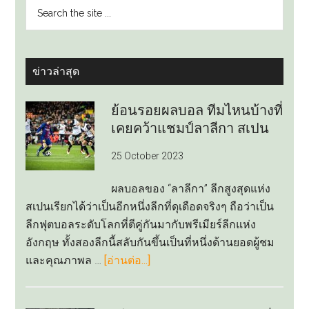
Search
the
site
...
ข่าวล่าสุด
ย้อนรอยผลบอล ทีมไหนบ้างที่
เคยคว้าแชมป์ลาลีกา สเปน
25 October 2023
ผลบอลของ “ลาลีกา” ลีกสูงสุดแห่ง
สเปนเรียกได้ว่าเป็นอีกหนึ่งลีกที่ดุเดือดจริงๆ ถือว่าเป็น
ลีกฟุตบอลระดับโลกที่ตีคู่กันมากับพรีเมียร์ลีกแห่ง
อังกฤษ ทั้งสองลีกนี้สลับกันขึ้นเป็นที่หนึ่งด้านยอดผู้ชม
about
และคุณภาพล …
[อ่านต่อ...]
ย้อน
รอย