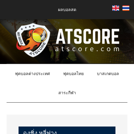
Skip
Skip
Skip
Skip
ผลบอลสด
to
to
to
to
main
secondary
primary
footer
content
menu
sidebar
AtScore
ข่าว
บอล,
ฟุตบอลต่างประเทศ
ฟุตบอลไทย
บาสเกตบอล
ข่าว
บาส,
สาระกีฬา
ข่าว
กีฬา
รอบ
โลก
ฉงชิ่ง หลี่ฟาง