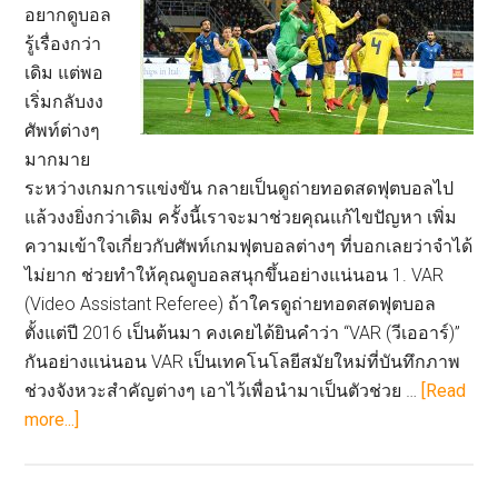
อยากดูบอล
รู้เรื่องกว่า
เดิม แต่พอ
เริ่มกลับงง
ศัพท์ต่างๆ
มากมาย
ระหว่างเกมการแข่งขัน กลายเป็นดูถ่ายทอดสดฟุตบอลไป
แล้วงงยิ่งกว่าเดิม ครั้งนี้เราจะมาช่วยคุณแก้ไขปัญหา เพิ่ม
ความเข้าใจเกี่ยวกับศัพท์เกมฟุตบอลต่างๆ ที่บอกเลยว่าจำได้
ไม่ยาก ช่วยทำให้คุณดูบอลสนุกขึ้นอย่างแน่นอน 1. VAR
(Video Assistant Referee) ถ้าใครดูถ่ายทอดสดฟุตบอล
ตั้งแต่ปี 2016 เป็นต้นมา คงเคยได้ยินคำว่า “VAR (วีเออาร์)”
กันอย่างแน่นอน VAR เป็นเทคโนโลยีสมัยใหม่ที่บันทึกภาพ
ช่วงจังหวะสำคัญต่างๆ เอาไว้เพื่อนำมาเป็นตัวช่วย …
[Read
about
more...]
รวม
ศัพท์