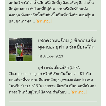
สเปนเรียกได้ว่าเป็นอีกหนึ่งลีกที่ดุเดือดจริงๆ ถือว่าเป็น
ลีกฟุตบอลระดับโลกที่ตีคู่กันมากับพรีเมียร์ลีกแห่ง
อังกฤษ ทั้งสองลีกนี้สลับกันขึ้นเป็นที่หนึ่งด้านยอดผู้ชม
about
และคุณภาพล …
[อ่านต่อ...]
ย้อน
รอย
ผล
เช็กความพร้อม 3 ข้อก่อนเริ่ม
บอล
ดูผลบอลยูฟ่า แชมเปี้ยนส์ลีก
ทีม
18 October 2023
ไหน
บ้าง
ยูฟ่า แชมเปี้ยนส์ลีก (UEFA
ที่
Champions League) หรือที่เรียกกันสั้นๆ ว่า UCL คือ
เคย
บอลถ้วยที่รวบรวมทีมจากลีกสูงสุดของแต่ละประเทศ
คว้า
ในทวีปยุโรปมาไว้ในรายการเดียวกัน เป็นบอลที่สโมสร
แชมป์
about
ต่างๆ ในทวีปยุโรปให้ความสำคัญเป …
[อ่านต่อ...]
ลา
เช็ก
ลีกา
ความ