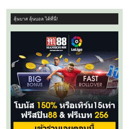
พื้น
ฐาน
PRIMARY
ที่
ลุ้นบาส ลุ้นบอล ได้ที่นี่!
SIDEBAR
จะ
ทำให้
การ
ดู
ถ่ายทอด
สด
ฟุตบอล
รู้
เรื่อง
ยิ่ง
ขึ้น