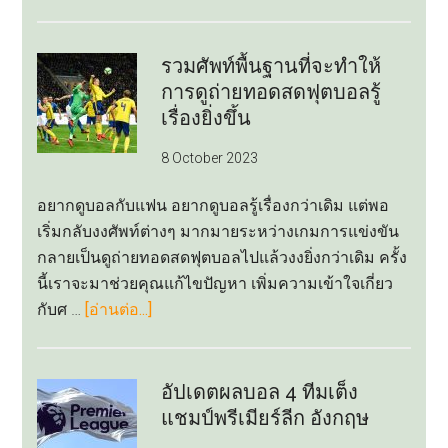
เช็ก
ลีกา
ความ
สเปน
พร้อม
รวมศัพท์พื้นฐานที่จะทำให้
3
การดูถ่ายทอดสดฟุตบอลรู้
ข้อ
เรื่องยิ่งขึ้น
ก่อน
8 October 2023
เริ่ม
ดู
อยากดูบอลกับแฟน อยากดูบอลรู้เรื่องกว่าเดิม แต่พอ
ผล
เริ่มกลับงงศัพท์ต่างๆ มากมายระหว่างเกมการแข่งขัน
บอล
กลายเป็นดูถ่ายทอดสดฟุตบอลไปแล้วงงยิ่งกว่าเดิม ครั้ง
ยู
นี้เราจะมาช่วยคุณแก้ไขปัญหา เพิ่มความเข้าใจเกี่ยว
ฟ่า
about
กับศ …
[อ่านต่อ...]
แชมเปี้ยน
รวม
ส์
ศัพท์
ลีก
พื้น
อัปเดตผลบอล 4 ทีมเต็ง
ฐาน
แชมป์พรีเมียร์ลีก อังกฤษ
ที่