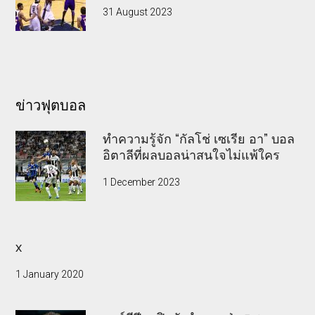
31 August 2023
ข่าวฟุตบอล
ทำความรู้จัก “กัลโช่ เซเรีย อา” บอล
อิตาลีที่ผลบอลน่าสนใจไม่แพ้ใคร
1 December 2023
x
1 January 2020