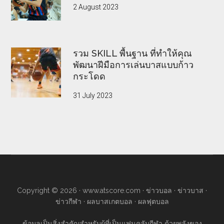
2 August 2023
รวม SKILL พื้นฐาน ที่ทำให้คุณ
พัฒนาฝีมือการเล่นบาสแบบก้าว
กระโดด
31 July 2023
Copyright © 2026 ·
www.atscore.com
·
ข่าวบอล
·
ข่าวบาส
·
ข่าวกีฬา
·
ผลบาสเกตบอล
·
ผลฟุตบอล
ข้อมูลเป็นสิ่งสำคัญสำหรับผู้ที่เป็นแฟนคลับกีฬา ด้วยพลังของ