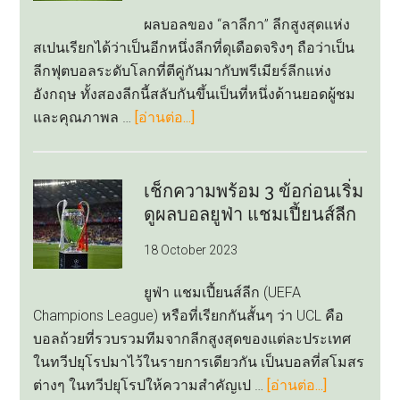
ผลบอลของ “ลาลีกา” ลีกสูงสุดแห่ง
สเปนเรียกได้ว่าเป็นอีกหนึ่งลีกที่ดุเดือดจริงๆ ถือว่าเป็น
ลีกฟุตบอลระดับโลกที่ตีคู่กันมากับพรีเมียร์ลีกแห่ง
อังกฤษ ทั้งสองลีกนี้สลับกันขึ้นเป็นที่หนึ่งด้านยอดผู้ชม
about
และคุณภาพล …
[อ่านต่อ...]
ย้อน
รอย
ผล
เช็กความพร้อม 3 ข้อก่อนเริ่ม
บอล
ดูผลบอลยูฟ่า แชมเปี้ยนส์ลีก
ทีม
18 October 2023
ไหน
บ้าง
ยูฟ่า แชมเปี้ยนส์ลีก (UEFA
ที่
Champions League) หรือที่เรียกกันสั้นๆ ว่า UCL คือ
เคย
บอลถ้วยที่รวบรวมทีมจากลีกสูงสุดของแต่ละประเทศ
คว้า
ในทวีปยุโรปมาไว้ในรายการเดียวกัน เป็นบอลที่สโมสร
แชมป์
about
ต่างๆ ในทวีปยุโรปให้ความสำคัญเป …
[อ่านต่อ...]
ลา