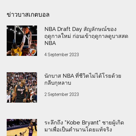
FOOTER
ข่าวบาสเกตบอล
NBA Draft Day สัญลักษณ์ของ
ฤดูกาลใหม่ ก่อนเข้าฤดูกาลดูบาสสด
NBA
4 September 2023
นักบาส NBA ที่ชีวิตไม่ได้โรยด้วย
กลีบกุหลาบ
2 September 2023
ระลึกถึง “Kobe Bryant” ชายผู้เกิด
มาเพื่อเป็นตำนานโดยแท้จริง