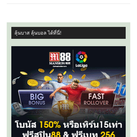
คะแนน
บาส
ให้
PRIMARY
เป็น
ลุ้นบาส ลุ้นบอล ได้ที่นี่!
SIDEBAR
ก่อน
ตาม
ผล
บา
สสด