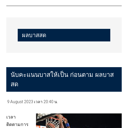
กีฬา
รอบ
โลก
ผลบาสสด
นับคะแนนบาสให้เป็น ก่อนตาม ผลบาส
สด
9 August 2023
เวลา
20:40
น.
เวลา
ติดตามการ