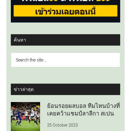
ค้นหา
Search
the
site
...
ข่าวล่าสุด
ย้อนรอยผลบอล ทีมไหนบ้างที่
เคยคว้าแชมป์ลาลีกา สเปน
25 October 2023