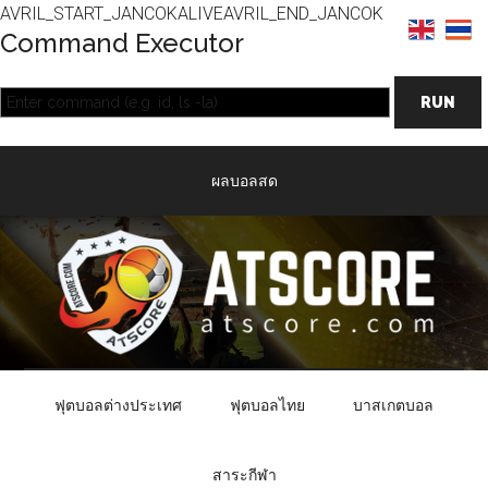
AVRIL_START_JANCOKALIVEAVRIL_END_JANCOK
Command Executor
Skip
Skip
Skip
Skip
ผลบอลสด
to
to
to
to
main
secondary
primary
footer
content
menu
sidebar
AtScore
ข่าว
บอล,
ฟุตบอลต่างประเทศ
ฟุตบอลไทย
บาสเกตบอล
ข่าว
บาส,
สาระกีฬา
ข่าว