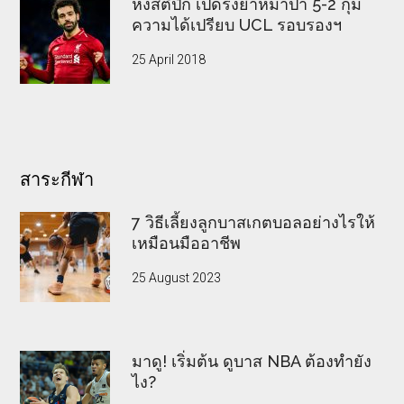
หงส์ตีปีก เปิดรังยำหมาป่า 5-2 กุม
ความได้เปรียบ UCL รอบรองฯ
25 April 2018
สาระกีฬา
7 วิธีเลี้ยงลูกบาสเกตบอลอย่างไรให้
เหมือนมืออาชีพ
25 August 2023
มาดู! เริ่มต้น ดูบาส NBA ต้องทำยัง
ไง?