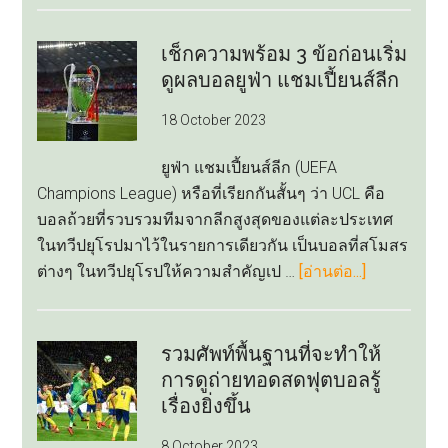
รอย
ผล
เช็กความพร้อม 3 ข้อก่อนเริ่ม
บอล
ดูผลบอลยูฟ่า แชมเปี้ยนส์ลีก
ทีม
18 October 2023
ไหน
บ้าง
ยูฟ่า แชมเปี้ยนส์ลีก (UEFA
ที่
Champions League) หรือที่เรียกกันสั้นๆ ว่า UCL คือ
เคย
บอลถ้วยที่รวบรวมทีมจากลีกสูงสุดของแต่ละประเทศ
คว้า
ในทวีปยุโรปมาไว้ในรายการเดียวกัน เป็นบอลที่สโมสร
แชมป์
about
ต่างๆ ในทวีปยุโรปให้ความสำคัญเป …
[อ่านต่อ...]
ลา
เช็ก
ลีกา
ความ
สเปน
พร้อม
รวมศัพท์พื้นฐานที่จะทำให้
3
การดูถ่ายทอดสดฟุตบอลรู้
ข้อ
เรื่องยิ่งขึ้น
ก่อน
8 October 2023