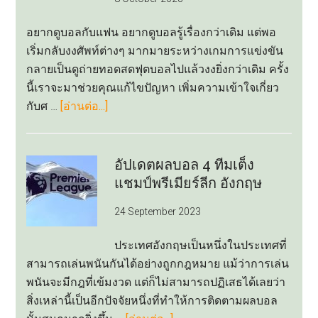
เริ่ม
ดู
อยากดูบอลกับแฟน อยากดูบอลรู้เรื่องกว่าเดิม แต่พอ
ผล
เริ่มกลับงงศัพท์ต่างๆ มากมายระหว่างเกมการแข่งขัน
บอล
กลายเป็นดูถ่ายทอดสดฟุตบอลไปแล้วงงยิ่งกว่าเดิม ครั้ง
ยู
นี้เราจะมาช่วยคุณแก้ไขปัญหา เพิ่มความเข้าใจเกี่ยว
ฟ่า
about
กับศ …
[อ่านต่อ...]
แชมเปี้ยน
รวม
ส์
ศัพท์
ลีก
พื้น
อัปเดตผลบอล 4 ทีมเต็ง
ฐาน
แชมป์พรีเมียร์ลีก อังกฤษ
ที่
24 September 2023
จะ
ทำให้
ประเทศอังกฤษเป็นหนึ่งในประเทศที่
การ
สามารถเล่นพนันกันได้อย่างถูกกฎหมาย แม้ว่าการเล่น
ดู
พนันจะมีกฎที่เข้มงวด แต่ก็ไม่สามารถปฏิเสธได้เลยว่า
ถ่ายทอด
สิ่งเหล่านี้เป็นอีกปัจจัยหนึ่งที่ทำให้การติดตามผลบอล
สด