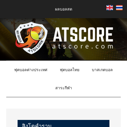
Skip
Skip
Skip
Skip
ผลบอลสด
to
to
to
to
main
secondary
primary
footer
content
menu
sidebar
AtScore
ข่าว
บอล,
ฟุตบอลต่างประเทศ
ฟุตบอลไทย
บาสเกตบอล
ข่าว
บาส,
สาระกีฬา
ข่าว
กีฬา
รอบ
โลก
สิงโตคำราม