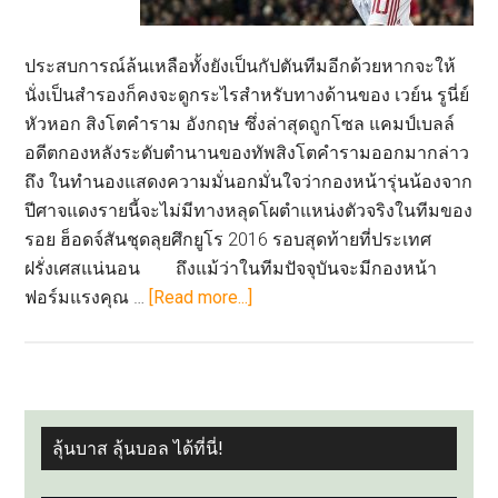
ประสบการณ์ล้นเหลือทั้งยังเป็นกัปตันทีมอีกด้วยหากจะให้
นั่งเป็นสำรองก็คงจะดูกระไรสำหรับทางด้านของ เวย์น รูนี่ย์
หัวหอก สิงโตคำราม อังกฤษ ซึ่งล่าสุดถูกโซล แคมป์เบลล์
อดีตกองหลังระดับตำนานของทัพสิงโตคำรามออกมากล่าว
ถึง ในทำนองแสดงความมั่นอกมั่นใจว่ากองหน้ารุ่นน้องจาก
ปีศาจแดงรายนี้จะไม่มีทางหลุดโผตำแหน่งตัวจริงในทีมของ
รอย ฮ็อดจ์สันชุดลุยศึกยูโร 2016 รอบสุดท้ายที่ประเทศ
ฝรั่งเศสแน่นอน ถึงแม้ว่าในทีมปัจจุบันจะมีกองหน้า
about
ฟอร์มแรงคุณ …
[Read more...]
ประสบการณ์
ล้น!
แคม
ป์เบลล์
PRIMARY
มั่น
ลุ้นบาส ลุ้นบอล ได้ที่นี่!
SIDEBAR
รู