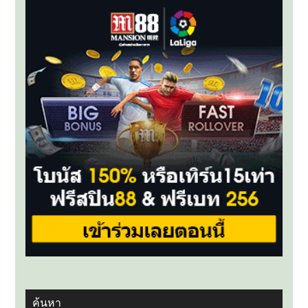
นี่
ย์
ตัว
จริง
สิงโต
สู้
ศึก
ยูโร
2016
ค้นหา