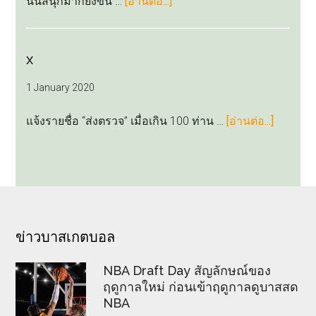
about
นั้นสนุกมากยิ่งขึ้น …
[อ่านต่อ...]
ฟุตบอล
อัปเดต
รู้
ผล
เรื่อง
บอล
x
ยิ่ง
4
ขึ้น
1 January 2020
ทีม
เต็ง
about
แจ้งรายชื่อ “ส่งตรวจ” เมื่อเกิน 100 ท่าน …
[อ่านต่อ...]
แชมป์
x
พรีเมียร์
ลีก
อังกฤษ
FOOTER
ข่าวบาสเกตบอล
NBA Draft Day สัญลักษณ์ของ
ฤดูกาลใหม่ ก่อนเข้าฤดูกาลดูบาสสด
NBA