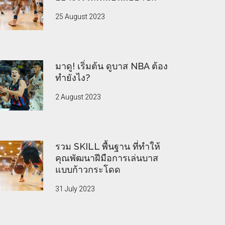
25 August 2023
มาดู! เริ่มต้น ดูบาส NBA ต้อง
ทำยังไง?
2 August 2023
รวม SKILL พื้นฐาน ที่ทำให้
คุณพัฒนาฝีมือการเล่นบาส
แบบก้าวกระโดด
31 July 2023