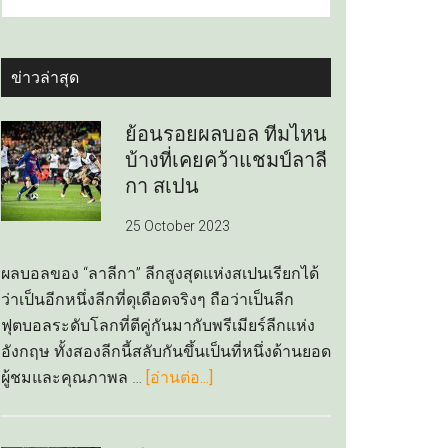
the
site
...
ข่าวล่าสุด
ย้อนรอยผลบอล ทีมไหน
บ้างที่เคยคว้าแชมป์ลาลี
กา สเปน
25 October 2023
ผลบอลของ “ลาลีกา” ลีกสูงสุดแห่งสเปนเรียกได้
ว่าเป็นอีกหนึ่งลีกที่ดุเดือดจริงๆ ถือว่าเป็นลีก
ฟุตบอลระดับโลกที่ตีคู่กันมากับพรีเมียร์ลีกแห่ง
อังกฤษ ทั้งสองลีกนี้สลับกันขึ้นเป็นที่หนึ่งด้านยอด
about
ผู้ชมและคุณภาพล …
[อ่านต่อ...]
ย้อน
รอย