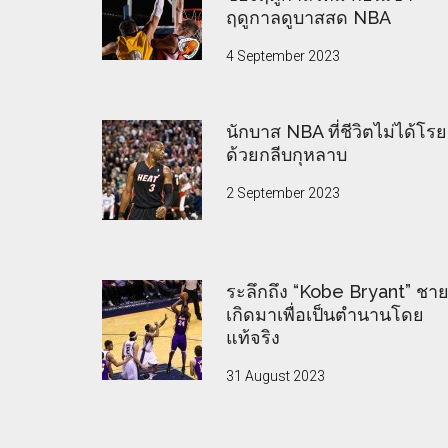
ฤดูกาลดูบาสสด NBA
4 September 2023
นักบาส NBA ที่ชีวิตไม่ได้โรย
ด้วยกลีบกุหลาบ
2 September 2023
ระลึกถึง “Kobe Bryant” ชายผ
เกิดมาเพื่อเป็นตำนานโดย
แท้จริง
31 August 2023