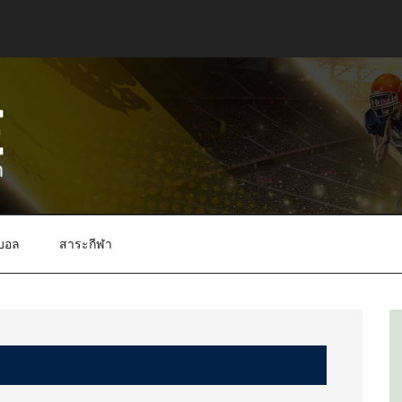
บอล
สาระกีฬา