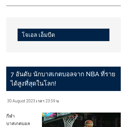
กีฬา
รอบ
โลก
โจเอล เอ็มบีด
7 อันดับ นักบาสเกตบอลจาก NBA ที่ราย
ได้สูงที่สุดในโลก!
30 August 2023
เวลา
23:59
น.
กีฬา
บาสเกตบอล