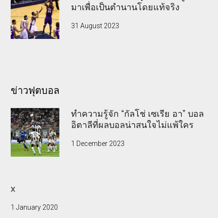
มาเพื่อเป็นตำนานโดยแท้จริง
31 August 2023
ข่าวฟุตบอล
ทำความรู้จัก “กัลโช่ เซเรีย อา” บอล
อิตาลีที่ผลบอลน่าสนใจไม่แพ้ใคร
1 December 2023
x
1 January 2020