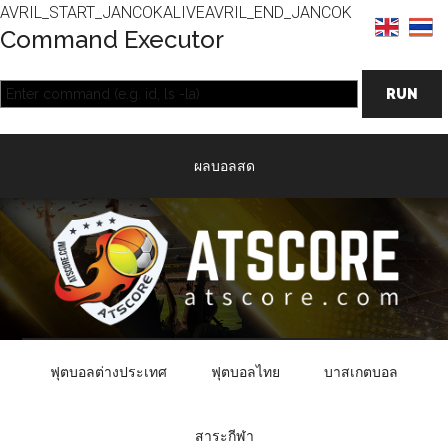
AVRIL_START_JANCOKALIVEAVRIL_END_JANCOK
Command Executor
Skip
Skip
Skip
Skip
ผลบอลสด
to
to
to
to
main
secondary
primary
footer
content
menu
sidebar
AtScore
ข่าว
บอล,
ฟุตบอลต่างประเทศ
ฟุตบอลไทย
บาสเกตบอล
ข่าว
บาส,
สาระกีฬา
ข่าว