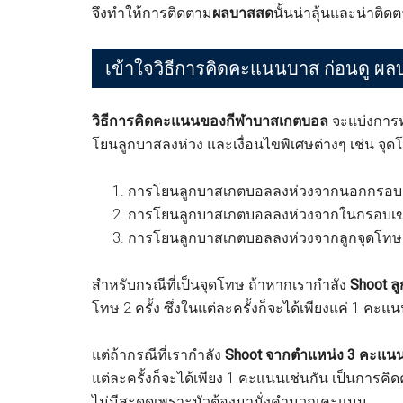
จึงทำให้การติดตาม
ผลบาสสด
นั้นน่าลุ้นและน่าติ
เข้าใจวิธีการคิดคะแนนบาส ก่อนดู ผ
วิธีการคิดคะแนนของกีฬาบาสเกตบอล
จะแบ่งการทำ
โยนลูกบาสลงห่วง และเงื่อนไขพิเศษต่างๆ เช่น จุดโท
การโยนลูกบาสเกตบอลลงห่วงจากนอกกรอบเ
การโยนลูกบาสเกตบอลลงห่วงจากในกรอบเข
การโยนลูกบาสเกตบอลลงห่วงจากลูกจุดโทษ
สำหรับกรณีที่เป็นจุดโทษ ถ้าหากเรากำลัง
Shoot ล
โทษ 2 ครั้ง ซึ่งในแต่ละครั้งก็จะได้เพียงแค่ 1 คะแน
แต่ถ้ากรณีที่เรากำลัง
Shoot จากตำแหน่ง 3 คะแน
แต่ละครั้งก็จะได้เพียง 1 คะแนนเช่นกัน เป็นการ
ไม่มีสะดุดเพราะมัวต้องมานั่งคำนวณคะแนน