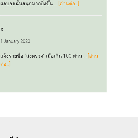
about
ผลบอลนั้นสนุกมากยิ่งขึ้น …
[อ่านต่อ...]
รู้
อัปเดต
เรื่อง
ผล
ยิ่ง
บอล
x
ขึ้น
4
1 January 2020
ทีม
เต็ง
แจ้งรายชื่อ “ส่งตรวจ” เมื่อเกิน 100 ท่าน …
[อ่าน
แชมป์
about
ต่อ...]
พรีเมียร์
x
ลีก
อังกฤษ