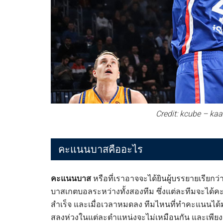
Credit: kcube – ka
คะแนนบาสคืออะไร
คะแนนบาส
หรือที่เราอาจจะได้ยินผู้บรรยายเรีย
บาสเกตบอลระหว่างทั้งสองทีม ซึ่งแต่ละทีมจะได้ค
สำเร็จ และเมื่อเวลาหมดลง ทีมไหนที่ทำคะแนนได
สลงห่วงในแต่ละตำแหน่งจะไม่เหมือนกัน และเพีย