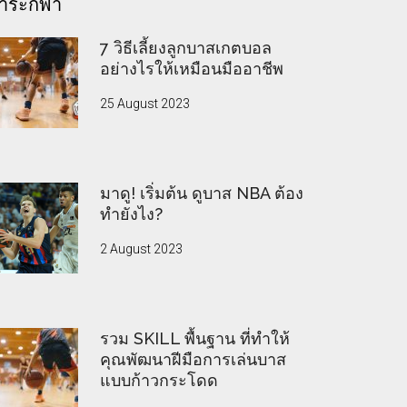
าระกีฬา
7 วิธีเลี้ยงลูกบาสเกตบอล
อย่างไรให้เหมือนมืออาชีพ
25 August 2023
มาดู! เริ่มต้น ดูบาส NBA ต้อง
ทำยังไง?
2 August 2023
รวม SKILL พื้นฐาน ที่ทำให้
คุณพัฒนาฝีมือการเล่นบาส
แบบก้าวกระโดด