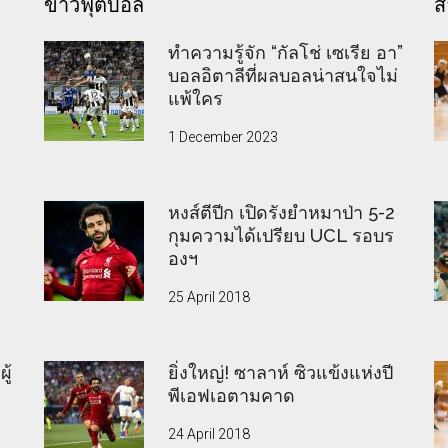
ข่าวฟุตบอล
ส
ทำความรู้จัก “กัลโช่ เซเรีย อา”
บอลอิตาลีที่ผลบอลน่าสนใจไม่
แพ้ใคร
1 December 2023
หงส์ตีปีก เปิดรังยำหมาป่า 5-2
กุมความได้เปรียบ UCL รอบร
องฯ
25 April 2018
ู้
ยิ่งใหญ่! ซาลาห์ ซิวแข้งแห่งปี
พีเอฟเอตามคาด
24 April 2018