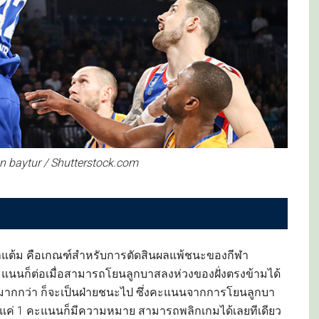
an baytur / Shutterstock.com
กว่าแต้ม คือเกณฑ์สำหรับการตัดสินผลแพ้ชนะของกีฬา
ะแนนก็ต่อเมื่อสามารถโยนลูกบาสลงห่วงของฝั่งตรงข้ามได้
้มากกว่า ก็จะเป็นฝ่ายชนะไป ซึ่งคะแนนจากการโยนลูกบา
งแค่ 1 คะแนนก็มีความหมาย สามารถพลิกเกมได้เลยทีเดียว