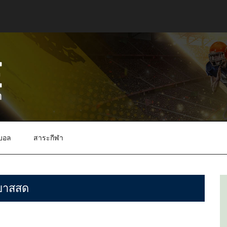
บอล
สาระกีฬา
บาสสด